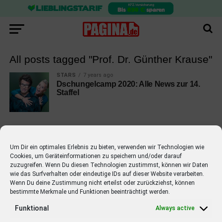
All posts tagged "Prof. Dr. Günther Krause"
STARS
7 years ago
Dschungelcamp 2020: Alle News zur 14.
Staffel
Um Dir ein optimales Erlebnis zu bieten, verwenden wir Technologien wie
Cookies, um Geräteinformationen zu speichern und/oder darauf
EMPFOHLEN
zuzugreifen. Wenn Du diesen Technologien zustimmst, können wir Daten
wie das Surfverhalten oder eindeutige IDs auf dieser Website verarbeiten.
STARS
4 years ago
Barbara Schöneberger Moderatorin
Wenn Du deine Zustimmung nicht erteilst oder zurückziehst, können
bestimmte Merkmale und Funktionen beeinträchtigt werden.
von “Verstehen Sie Spaß?”
Funktional
Always active