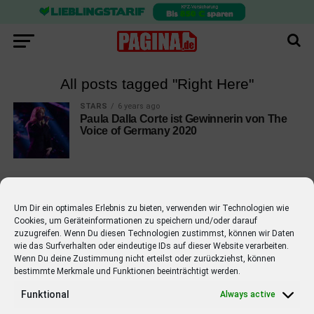
All posts tagged "Right Here"
STARS
6 years ago
Paula Dalla Corte ist Gewinnerin von The
Voice of Germany 2020
Um Dir ein optimales Erlebnis zu bieten, verwenden wir Technologien wie
Cookies, um Geräteinformationen zu speichern und/oder darauf
EMPFOHLEN
zuzugreifen. Wenn Du diesen Technologien zustimmst, können wir Daten
wie das Surfverhalten oder eindeutige IDs auf dieser Website verarbeiten.
STARS
4 years ago
Barbara Schöneberger Moderatorin
Wenn Du deine Zustimmung nicht erteilst oder zurückziehst, können
bestimmte Merkmale und Funktionen beeinträchtigt werden.
von “Verstehen Sie Spaß?”
Funktional
Always active