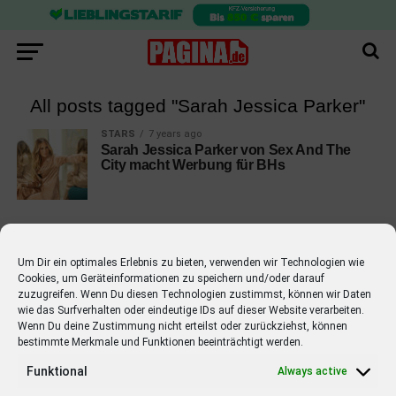
All posts tagged "Sarah Jessica Parker"
STARS
7 years ago
Sarah Jessica Parker von Sex And The
City macht Werbung für BHs
Um Dir ein optimales Erlebnis zu bieten, verwenden wir Technologien wie
Cookies, um Geräteinformationen zu speichern und/oder darauf
EMPFOHLEN
zuzugreifen. Wenn Du diesen Technologien zustimmst, können wir Daten
wie das Surfverhalten oder eindeutige IDs auf dieser Website verarbeiten.
STARS
4 years ago
Barbara Schöneberger Moderatorin
Wenn Du deine Zustimmung nicht erteilst oder zurückziehst, können
bestimmte Merkmale und Funktionen beeinträchtigt werden.
von “Verstehen Sie Spaß?”
Funktional
Always active