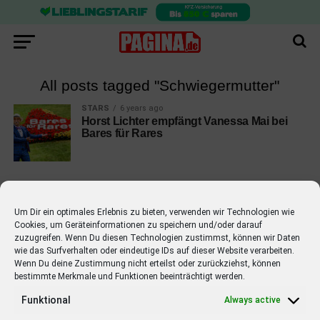
All posts tagged "Schwiegermutter"
STARS
6 years ago
Horst Lichter empfängt Vanessa Mai bei
Bares für Rares
Um Dir ein optimales Erlebnis zu bieten, verwenden wir Technologien wie
Cookies, um Geräteinformationen zu speichern und/oder darauf
EMPFOHLEN
zuzugreifen. Wenn Du diesen Technologien zustimmst, können wir Daten
wie das Surfverhalten oder eindeutige IDs auf dieser Website verarbeiten.
STARS
4 years ago
Barbara Schöneberger Moderatorin
Wenn Du deine Zustimmung nicht erteilst oder zurückziehst, können
bestimmte Merkmale und Funktionen beeinträchtigt werden.
von “Verstehen Sie Spaß?”
Funktional
Always active