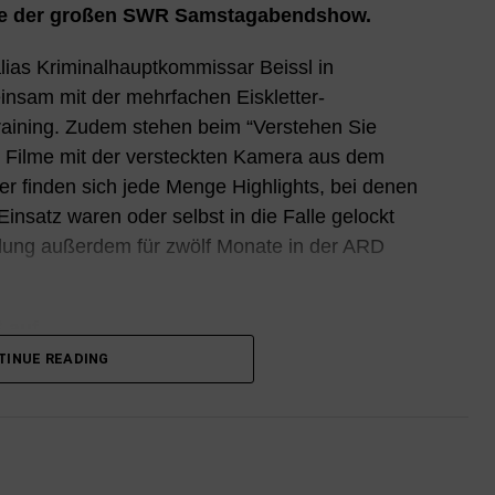
e der großen SWR Samstagabendshow.
 alias Kriminalhauptkommissar Beissl in
insam mit der mehrfachen Eiskletter-
training. Zudem stehen beim “Verstehen Sie
0 Filme mit der versteckten Kamera aus dem
r finden sich jede Menge Highlights, bei denen
nsatz waren oder selbst in die Falle gelockt
lung außerdem für zwölf Monate in der ARD
ß auf
TINUE READING
 Berufs wegen nie verlieren. Doch was er bei
erlebt, lässt dem gestandenen Comedian dann
en: Gemeinsam mit Ex-Fußballprofi Norbert
chael – angeblich neuer Hauptsponsor des