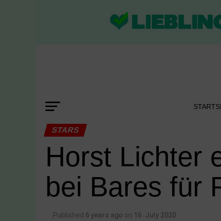
STARTS
STARS
Horst Lichter
bei Bares für 
Published
6 years ago
on
16. July 2020