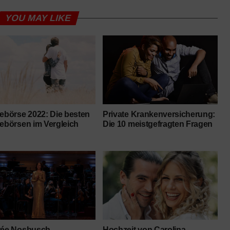
YOU MAY LIKE
lebörse 2022: Die besten
Private Krankenversicherung:
lebörsen im Vergleich
Die 10 meistgefragten Fragen
rée Nosbusch
Hochzeit von Carolina