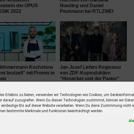
ratorin der OPUS
Noeding und Daniel
SIK 2022
Peukmann bei RTLZWEI
Böhmermann Kochshow
Jan-Josef Liefers Regisseur
i brutzelt” mit Promis in
von ZDF-Koproduktion
neo
“Honecker und der Pastor”
RES FÜR WAHRES
CHRISTA VOGEL
EXPERTEN
les Erlebnis zu bieten, verwenden wir Technologien wie Cookies, um Geräteinforma
MAI
MITTWOCH 19. AUGUST 2020
SCHÄTZCHEN
er darauf zuzugreifen. Wenn Du diesen Technologien zustimmst, können wir Daten
SENDETERMIN
VANESSA
VANESSA MAI
ZDF
r eindeutige IDs auf dieser Website verarbeiten. Wenn Du deine Zustimmung nicht er
nen bestimmte Merkmale und Funktionen beeinträchtigt werden.
Al
CLICK TO COMMENT