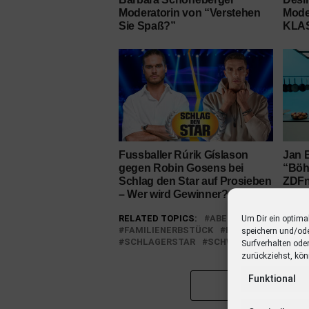
Moderatorin von “Verstehen
Mode
Sie Spaß?”
KLAS
Fussballer Rúrik Gíslason
Jan 
gegen Robin Gosens bei
“Böhm
Schlag den Star auf Prosieben
ZDF
– Wer wird Gewinner?
RELATED TOPICS:
ABENDAUSGABE
BA
Um Dir ein optima
FAMILIENERBSTÜCK
HORST LICHTER
speichern und/od
SCHLAGERSTAR
SCHWIEGERMUTTER
Surfverhalten ode
zurückziehst, kön
Funktional