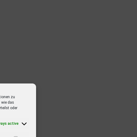
tionen zu
 wie das
teilst oder
ways active