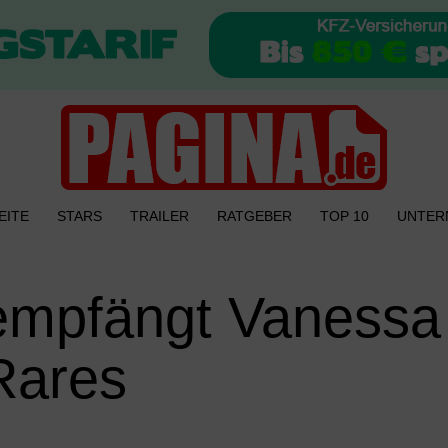
EITE
STARS
TRAILER
RATGEBER
TOP 10
UNTER
 empfängt Vanessa
Rares