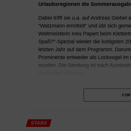
Urlaubsregionen die Sommerausgab
Dabei trifft sie u.a. auf Andreas Giebel
“Watzmann ermittelt” und übt sich geme
Weltmeisterin Ines Papert beim Kletter
Spaß?”-Spezial wieder die lustigsten 2
letzten Jahr auf dem Programm. Darunte
Prominente entweder als Lockvogel im Ei
wurden. Die Sendung ist nach Ausstrah
Mediathek abrufbar.
Chris Tall: Beim Golfen hört der Spa
CON
Seinen Humor darf Chris Tall schon von
einem Charity-Golfturnier in Dresden 
doch die Mundwinkel nach unten rutsch
STARS
Dickel bildet er ein Dreierteam mit Mi