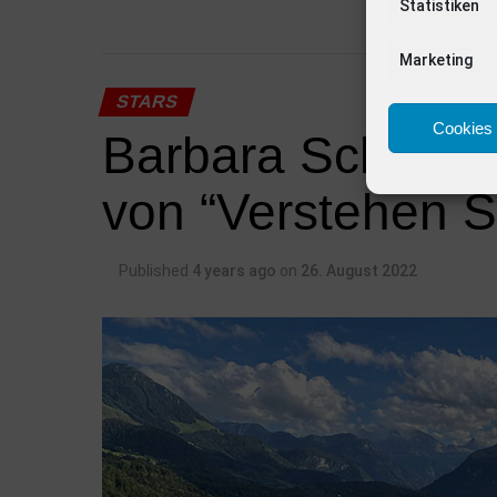
Statistiken
Marketing
STARS
Cookies 
Barbara Schöneb
von “Verstehen 
Published
4 years ago
on
26. August 2022