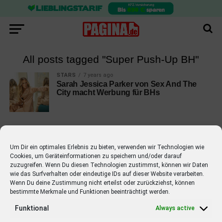
All posts tagged "Super Push-Up BH"
STARS
7 years ago
Sarah Jessica Parker von Sex And The
City macht Werbung für BHs
Um Dir ein optimales Erlebnis zu bieten, verwenden wir Technologien wie
Cookies, um Geräteinformationen zu speichern und/oder darauf
EMPFOHLEN
zuzugreifen. Wenn Du diesen Technologien zustimmst, können wir Daten
wie das Surfverhalten oder eindeutige IDs auf dieser Website verarbeiten.
STARS
4 years ago
Barbara Schöneberger Moderatorin
Wenn Du deine Zustimmung nicht erteilst oder zurückziehst, können
bestimmte Merkmale und Funktionen beeinträchtigt werden.
von “Verstehen Sie Spaß?”
Funktional
Always active