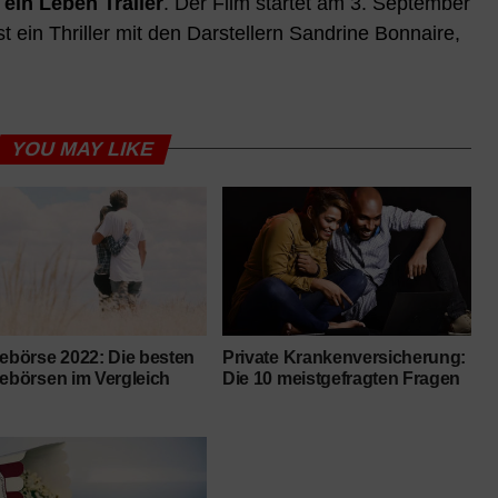
 ein Leben
Trailer
. Der Film startet am 3. September
t ein Thriller mit den Darstellern Sandrine Bonnaire,
YOU MAY LIKE
lebörse 2022: Die besten
Private Krankenversicherung:
lebörsen im Vergleich
Die 10 meistgefragten Fragen