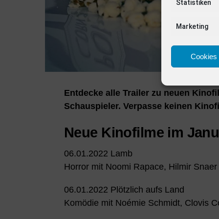
Statistiken
Marketing
Cookies 
Entdecke alle Trailer zu neuen Kinof
Schauspieler. Verpasse keinen Kinofi
Neue Kinofilme im Janu
06.01.2022 Lamb
Horror mit Noomi Rapace, Hilmir Snaer
06.01.2022 Plötzlich aufs Land
Komödie mit Noémie Schmidt, Clovis Co