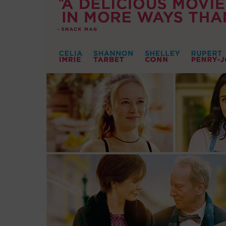
20.01.2022 Charlatan
Drama mit Ivan Trojan, Joachim Paul A
20.01.2022 In Liebe lassen
Drama mit Catherine Deneuve, Benoît 
20.01.2022 Nightmare Alley
Thriller mit Bradley Cooper, Cate Blanch
20.01.2022 Sing – Die Show Deines L
Animation
27.01.2022 Licorice Pizza
Komödie mit Alana Haim, Cooper Hoff
Neue Kinofilme im Febr
03.02.2022 In 80 Tagen um die Welt