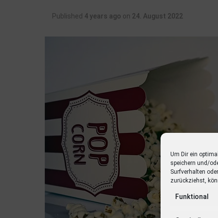
Published
4 years ago
on
24. August 2022
Um Dir ein optima
speichern und/od
Surfverhalten ode
zurückziehst, kön
Funktional