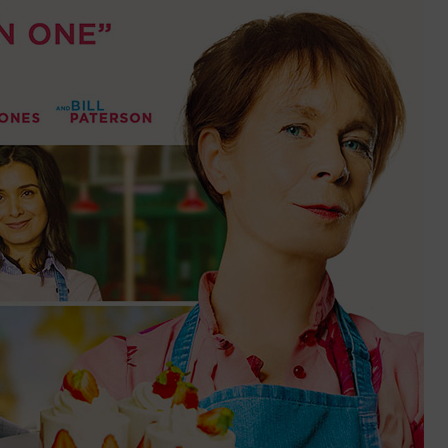
ssböck, Josef Trojan
Magimel, Cécile De France
ett, Toni Collette
ebens
man, Sean Penn
uar 2022