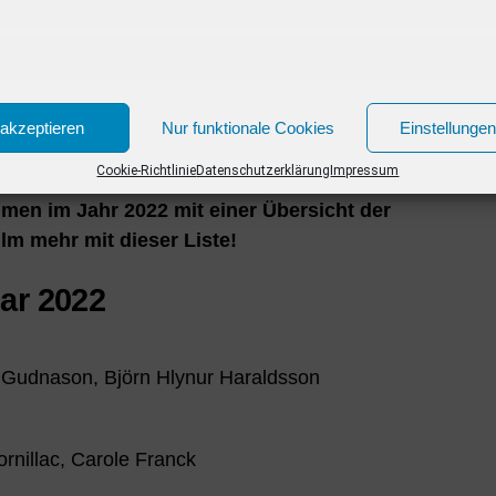
akzeptieren
Nur funktionale Cookies
Einstellunge
Cookie-Richtlinie
Datenschutzerklärung
Impressum
ilmen im Jahr 2022 mit einer Übersicht der
lm mehr mit dieser Liste!
ar 2022
 Gudnason, Björn Hlynur Haraldsson
rnillac, Carole Franck