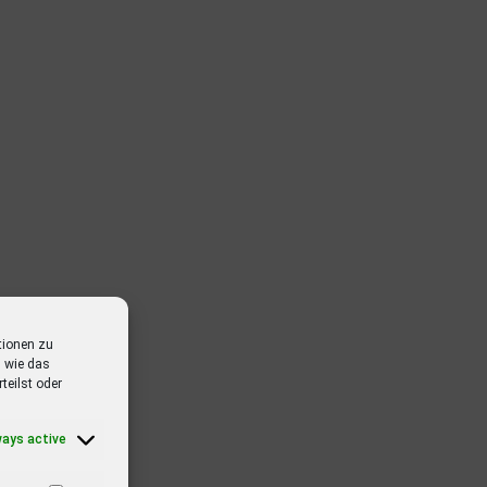
tionen zu
 wie das
teilst oder
ways active