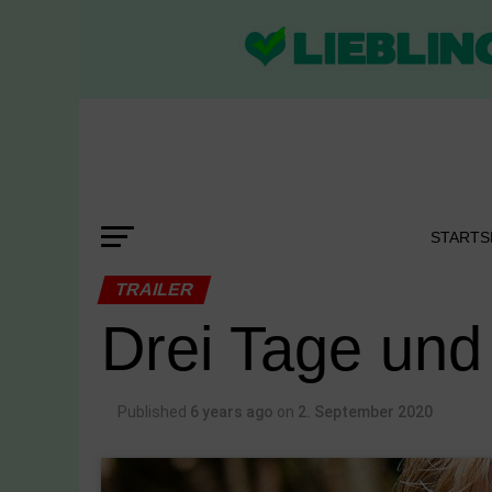
STARTS
TRAILER
Drei Tage und
Published
6 years ago
on
2. September 2020