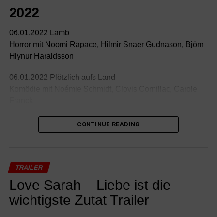
2022
06.01.2022 Lamb
Horror mit Noomi Rapace, Hilmir Snaer Gudnason, Björn
Hlynur Haraldsson
06.01.2022 Plötzlich aufs Land
Komödie mit Noémie Schmidt, Clovis Cornillac, Carole
Franck
06.01.2022 The 355
CONTINUE READING
Action mit Jessica Chastain, Penélope Cruz, Diane
Kruger
06.01.2022 The King’s Man: The Beginning
TRAILER
Action mit Ralph Fiennes, Gemma Arterton, Rhys Ifans
Love Sarah – Liebe ist die
wichtigste Zutat Trailer
13.01.2022 Bis wir tot sind oder frei
Drama mit Joel Basman, Marie Leuenberger, Jella Haase