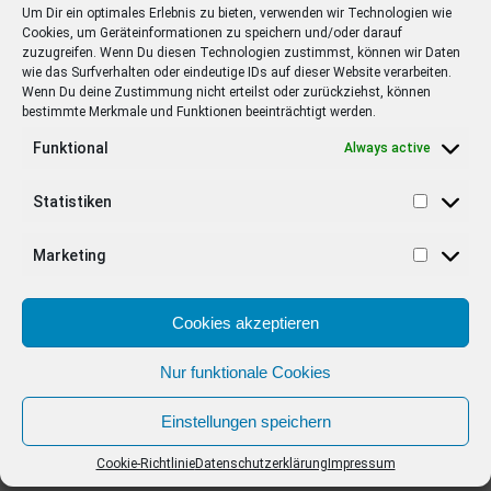
Um Dir ein optimales Erlebnis zu bieten, verwenden wir Technologien wie
Cookies, um Geräteinformationen zu speichern und/oder darauf
20.01.2022 Nightmare Alley
zuzugreifen. Wenn Du diesen Technologien zustimmst, können wir Daten
wie das Surfverhalten oder eindeutige IDs auf dieser Website verarbeiten.
Thriller mit Bradley Cooper, Cate Blanchett, Toni Collette
Wenn Du deine Zustimmung nicht erteilst oder zurückziehst, können
bestimmte Merkmale und Funktionen beeinträchtigt werden.
20.01.2022 Sing – Die Show Deines Lebens
Funktional
Animation
Always active
27.01.2022 Licorice Pizza
Statistiken
Komödie mit Alana Haim, Cooper Hoffman, Sean Penn
Marketing
Neue Kinofilme im Februar
Hier findest Du den Love Sarah – Liebe ist die wichtigste
Zutat Trailer. Der Film ist eine Romanze aus dem Jahr
2022
Cookies akzeptieren
2020 mit den Darstellern Celia Imrie, Shannon Tarbet und
Shelley Conn.
03.02.2022 In 80 Tagen um die Welt
Nur funktionale Cookies
Animation
Einstellungen speichern
03.02.2022 The Sadness
Cookie-Richtlinie
Datenschutzerklärung
Impressum
Horror mit Regina Lei, Berant Zhu, Tzu-Chiang Wang