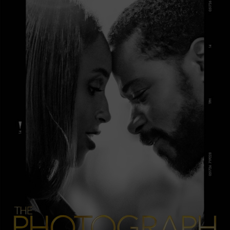
Krimi mit Kenneth Branagh, Gal Gadot, Armie Hammer
17.02.2022 Das Mädchen mit den goldenen Händen
Drama mit Corinna Harfouch, Birte Schnöink, Peter René
Lüdicke
17.02.2022 Der Pfad
Drama mit Julius Weckauf, Volker Bruch, Nonna
Cardoner
17.02.2022 Noch einmal, June
Komödie mit Noni Hazlehurst, Claudia Karvan, Stephen
Curry
17.02.2022 Uncharted
Abenteuer mit Tom Holland, Mark Wahlberg, Sophia Ali
24.02.2022 Belfast
Drama mit Caitriona Balfe, Judi Dench, Jamie Dornan