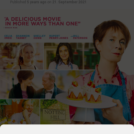
Published
5 years ago
on
21. September 2021
13.01.2022 Scream
Horror mit Courteney Cox, David Arquette, Neve
Campbell
13.01.2022 Spencer
Biographie mit Kristen Stewart, Timothy Spall, Sally
Hawkins
20.01.2022 An Impossible Project
Dokumentation mit Florian Kaps, Oskar Smolokowski,
Ilona Cerowska
20.01.2022 Charlatan
Drama mit Ivan Trojan, Joachim Paul Assböck, Josef
Trojan
20.01.2022 In Liebe lassen
Drama mit Catherine Deneuve, Benoît Magimel, Cécile
De France