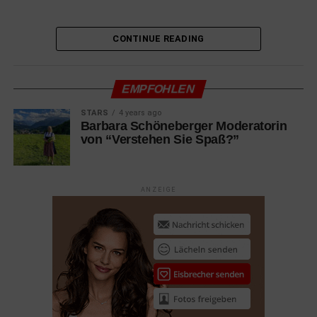
10.03.2022 Luchadoras
Dokumentation mit Lady Candy, Mini Sirenita, Baby Star
CONTINUE READING
10.03.2022 Mord in Saint-Tropez
Komödie mit Christian Clavier, Gérard Depardieu, Benoit
EMPFOHLEN
Poelvoorde
STARS
4 years ago
10.03.2022 Parallele Mütter
Barbara Schöneberger Moderatorin
von “Verstehen Sie Spaß?”
Drama mit Penélope Cruz, Milena Smit, Rossy de Palma
10.03.2022 The Case You
Dokumentation
ANZEIGE
10.03.2022 Vatersland
Drama mit Margarita Broich, Bernhard Schütz, Matti
Schmidt-Schaller
17.03.2022 Der Wolf und der Löwe Familie
Abenteuer mit Molly Kunz, Graham Greene, Charlie
Carrick