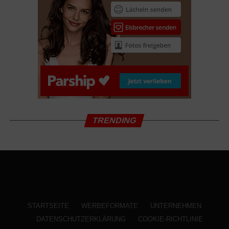
Schmidt-Schaller
17.03.2022 Der Wolf und der Löwe Familie
Abenteuer mit Molly Kunz, Graham Greene, Charlie
Carrick
17.03.2022 Die Gangster Gang
Animation
17.03.2022 Die Häschenschule – Der große Eierklau
TRENDING
Animation
17.03.2022 Drei Etagen
Drama mit Nanni Moretti, Riccardo Scamarico,
Alessandro Sperduti
17.03.2022 Petite Maman – Als wir Kinder waren
STARTSEITE
WERBEFORMATE
UNTERNEHMEN
Französisches Drama mit Joséphine Sanz, Gabrielle
DATENSCHUTZERKLÄRUNG
COOKIE-RICHTLINIE
Sanz, Nina Meurisse