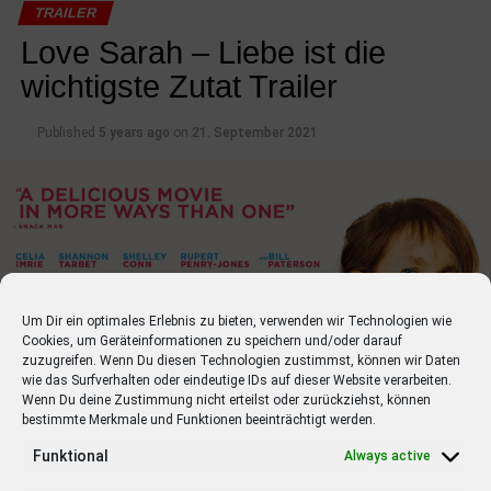
06.01.2022 The King’s Man: The Beginning
TRAILER
Action mit Ralph Fiennes, Gemma Arterton, Rhys Ifans
Love Sarah – Liebe ist die
wichtigste Zutat Trailer
13.01.2022 Bis wir tot sind oder frei
Drama mit Joel Basman, Marie Leuenberger, Jella Haase
Published
5 years ago
on
21. September 2021
13.01.2022 Scream
Horror mit Courteney Cox, David Arquette, Neve
Campbell
13.01.2022 Spencer
Biographie mit Kristen Stewart, Timothy Spall, Sally
Hawkins
Um Dir ein optimales Erlebnis zu bieten, verwenden wir Technologien wie
Cookies, um Geräteinformationen zu speichern und/oder darauf
20.01.2022 An Impossible Project
zuzugreifen. Wenn Du diesen Technologien zustimmst, können wir Daten
wie das Surfverhalten oder eindeutige IDs auf dieser Website verarbeiten.
Dokumentation mit Florian Kaps, Oskar Smolokowski,
Wenn Du deine Zustimmung nicht erteilst oder zurückziehst, können
Ilona Cerowska
bestimmte Merkmale und Funktionen beeinträchtigt werden.
Funktional
Always active
20.01.2022 Charlatan
Drama mit Ivan Trojan, Joachim Paul Assböck, Josef