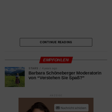
Drama mit Alicia Vikander, Mark O’Brien, Linh-Dan Pham
10.03.2022 Küss mich, Mistkerl!
Romantische Komödie mit Lucy Hale, Austin Stowell
10.03.2022 Luchadoras
Dokumentation mit Lady Candy, Mini Sirenita, Baby Star
CONTINUE READING
10.03.2022 Mord in Saint-Tropez
Komödie mit Christian Clavier, Gérard Depardieu, Benoit
EMPFOHLEN
Poelvoorde
STARS
4 years ago
10.03.2022 Parallele Mütter
Barbara Schöneberger Moderatorin
von “Verstehen Sie Spaß?”
Drama mit Penélope Cruz, Milena Smit, Rossy de Palma
10.03.2022 The Case You
Dokumentation
ANZEIGE
10.03.2022 Vatersland
Drama mit Margarita Broich, Bernhard Schütz, Matti