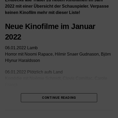
2022 mit einer Übersicht der Schauspieler. Verpasse
keinen Kinofilm mehr mit dieser Liste!
Neue Kinofilme im Januar
2022
06.01.2022 Lamb
Horror mit Noomi Rapace, Hilmir Snaer Gudnason, Björn
Hlynur Haraldsson
06.01.2022 Plötzlich aufs Land
Komödie mit Noémie Schmidt, Clovis Cornillac, Carole
Franck
06.01.2022 The 355
CONTINUE READING
Action mit Jessica Chastain, Penélope Cruz, Diane
Kruger