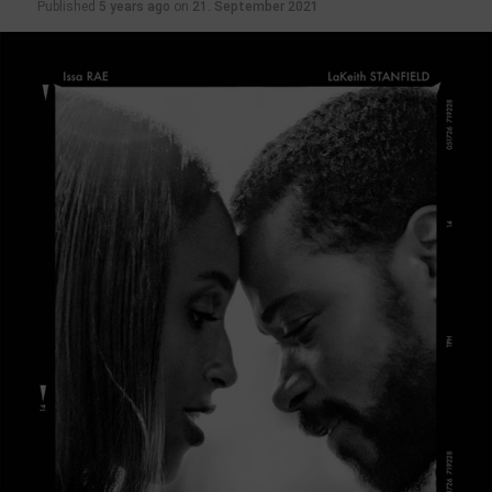
Published
5 years ago
on
21. September 2021
10.02.2022 Moonfall
Action mit Halle Berry, Patrick Wilson, John Bradley
10.02.2022 Tod auf dem Nil
Krimi mit Kenneth Branagh, Gal Gadot, Armie Hammer
17.02.2022 Das Mädchen mit den goldenen Händen
Drama mit Corinna Harfouch, Birte Schnöink, Peter René
Lüdicke
17.02.2022 Der Pfad
Drama mit Julius Weckauf, Volker Bruch, Nonna
Cardoner
17.02.2022 Noch einmal, June
Komödie mit Noni Hazlehurst, Claudia Karvan, Stephen
Curry
17.02.2022 Uncharted