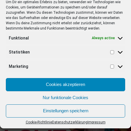
Um Dir ein optimales Erlebnis zu bieten, verwenden wir Technologien wie
13.01.2022 Scream
Cookies, um Geräteinformationen zu speichern und/oder darauf
zuzugreifen. Wenn Du diesen Technologien zustimmst, können wir Daten
Horror mit Courteney Cox, David Arquette, Neve
wie das Surfverhalten oder eindeutige IDs auf dieser Website verarbeiten.
Campbell
Wenn Du deine Zustimmung nicht erteilst oder zurückziehst, können
bestimmte Merkmale und Funktionen beeinträchtigt werden.
13.01.2022 Spencer
Funktional
Always active
Biographie mit Kristen Stewart, Timothy Spall, Sally
Hawkins
Statistiken
20.01.2022 An Impossible Project
Marketing
Dokumentation mit Florian Kaps, Oskar Smolokowski,
Ilona Cerowska
Cookies akzeptieren
20.01.2022 Charlatan
Drama mit Ivan Trojan, Joachim Paul Assböck, Josef
Nur funktionale Cookies
Trojan
Einstellungen speichern
20.01.2022 In Liebe lassen
Drama mit Catherine Deneuve, Benoît Magimel, Cécile
Cookie-Richtlinie
Datenschutzerklärung
Impressum
De France