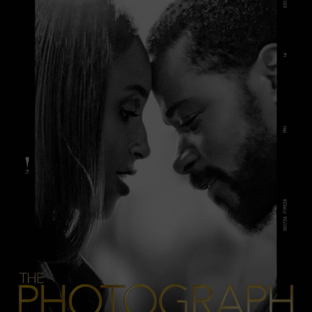
Krimi mit Kenneth Branagh, Gal Gadot, Armie Hammer
17.02.2022 Das Mädchen mit den goldenen Händen
Drama mit Corinna Harfouch, Birte Schnöink, Peter René
Lüdicke
17.02.2022 Der Pfad
Drama mit Julius Weckauf, Volker Bruch, Nonna
Cardoner
17.02.2022 Noch einmal, June
Komödie mit Noni Hazlehurst, Claudia Karvan, Stephen
Curry
17.02.2022 Uncharted
Abenteuer mit Tom Holland, Mark Wahlberg, Sophia Ali
24.02.2022 Belfast
Drama mit Caitriona Balfe, Judi Dench, Jamie Dornan