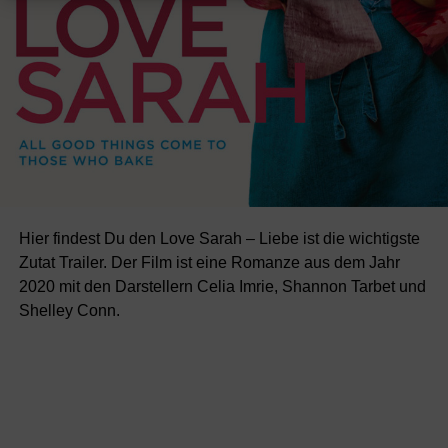
20.01.2022 Nightmare Alley
Thriller mit Bradley Cooper, Cate Blanchett, Toni Collette
20.01.2022 Sing – Die Show Deines Lebens
Animation
27.01.2022 Licorice Pizza
Komödie mit Alana Haim, Cooper Hoffman, Sean Penn
Neue Kinofilme im Februar
Hier findest Du den Love Sarah – Liebe ist die wichtigste
Zutat Trailer. Der Film ist eine Romanze aus dem Jahr
2022
2020 mit den Darstellern Celia Imrie, Shannon Tarbet und
Shelley Conn.
03.02.2022 In 80 Tagen um die Welt
Animation
03.02.2022 The Sadness
Horror mit Regina Lei, Berant Zhu, Tzu-Chiang Wang