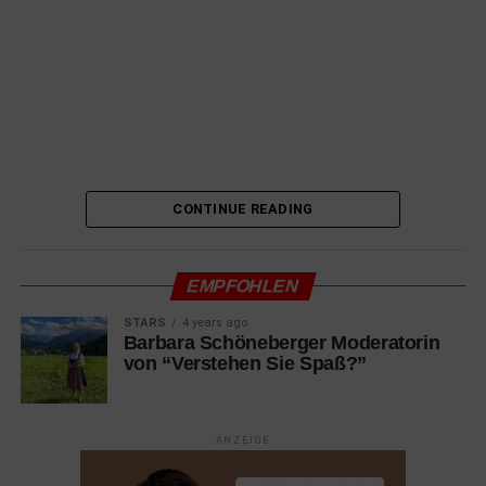
10.03.2022 Blue Bayou
Drama mit Alicia Vikander, Mark O’Brien, Linh-Dan Pham
10.03.2022 Küss mich, Mistkerl!
Romantische Komödie mit Lucy Hale, Austin Stowell
10.03.2022 Luchadoras
Dokumentation mit Lady Candy, Mini Sirenita, Baby Star
CONTINUE READING
10.03.2022 Mord in Saint-Tropez
Komödie mit Christian Clavier, Gérard Depardieu, Benoit
EMPFOHLEN
Poelvoorde
STARS
4 years ago
10.03.2022 Parallele Mütter
Barbara Schöneberger Moderatorin
von “Verstehen Sie Spaß?”
Drama mit Penélope Cruz, Milena Smit, Rossy de Palma
10.03.2022 The Case You
Dokumentation
ANZEIGE
10.03.2022 Vatersland