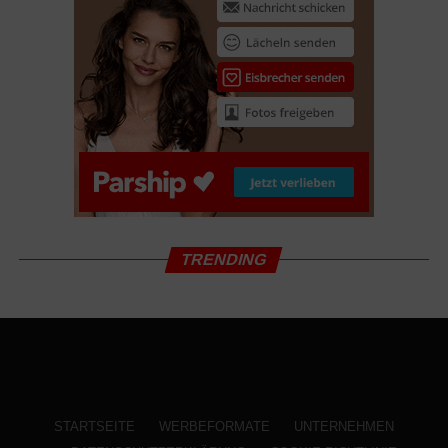
Drama mit Margarita Broich, Bernhard Schütz, Matti
Schmidt-Schaller
17.03.2022 Der Wolf und der Löwe Familie
Abenteuer mit Molly Kunz, Graham Greene, Charlie
Carrick
17.03.2022 Die Gangster Gang
Animation
17.03.2022 Die Häschenschule – Der große Eierklau
TRENDING
Animation
17.03.2022 Drei Etagen
Drama mit Nanni Moretti, Riccardo Scamarico,
Alessandro Sperduti
17.03.2022 Petite Maman – Als wir Kinder waren
STARTSEITE
WERBEFORMATE
UNTERNEHMEN
Französisches Drama mit Joséphine Sanz, Gabrielle