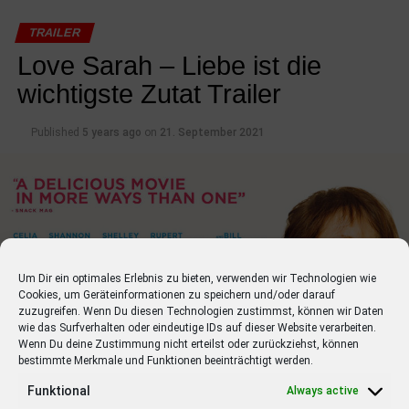
06.01.2022 The King’s Man: The Beginning
TRAILER
Action mit Ralph Fiennes, Gemma Arterton, Rhys Ifans
Love Sarah – Liebe ist die
wichtigste Zutat Trailer
13.01.2022 Bis wir tot sind oder frei
Drama mit Joel Basman, Marie Leuenberger, Jella Haase
Published
5 years ago
on
21. September 2021
13.01.2022 Scream
Horror mit Courteney Cox, David Arquette, Neve
Campbell
13.01.2022 Spencer
Biographie mit Kristen Stewart, Timothy Spall, Sally
Um Dir ein optimales Erlebnis zu bieten, verwenden wir Technologien wie
Hawkins
Cookies, um Geräteinformationen zu speichern und/oder darauf
zuzugreifen. Wenn Du diesen Technologien zustimmst, können wir Daten
20.01.2022 An Impossible Project
wie das Surfverhalten oder eindeutige IDs auf dieser Website verarbeiten.
Dokumentation mit Florian Kaps, Oskar Smolokowski,
Wenn Du deine Zustimmung nicht erteilst oder zurückziehst, können
bestimmte Merkmale und Funktionen beeinträchtigt werden.
Ilona Cerowska
Funktional
Always active
20.01.2022 Charlatan