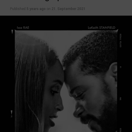
Komödie mit Jennifer Lopez, Owen Wilson, Maluma
Published
5 years ago
on
21. September 2021
10.02.2022 Moonfall
Action mit Halle Berry, Patrick Wilson, John Bradley
10.02.2022 Tod auf dem Nil
Krimi mit Kenneth Branagh, Gal Gadot, Armie Hammer
17.02.2022 Das Mädchen mit den goldenen Händen
Drama mit Corinna Harfouch, Birte Schnöink, Peter René
Lüdicke
17.02.2022 Der Pfad
Drama mit Julius Weckauf, Volker Bruch, Nonna
Cardoner
17.02.2022 Noch einmal, June
Komödie mit Noni Hazlehurst, Claudia Karvan, Stephen
Curry