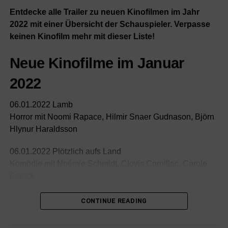
Entdecke alle Trailer zu neuen Kinofilmen im Jahr
2022 mit einer Übersicht der Schauspieler. Verpasse
keinen Kinofilm mehr mit dieser Liste!
Neue Kinofilme im Januar
2022
06.01.2022 Lamb
Horror mit Noomi Rapace, Hilmir Snaer Gudnason, Björn
Hlynur Haraldsson
06.01.2022 Plötzlich aufs Land
Komödie mit Noémie Schmidt, Clovis Cornillac, Carole
Franck
06.01.2022 The 355
CONTINUE READING
Action mit Jessica Chastain, Penélope Cruz, Diane
Kruger