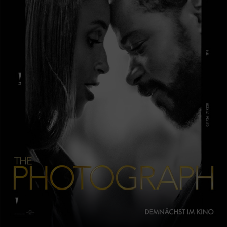
Lüdicke
17.02.2022 Der Pfad
Drama mit Julius Weckauf, Volker Bruch, Nonna
Cardoner
17.02.2022 Noch einmal, June
Komödie mit Noni Hazlehurst, Claudia Karvan, Stephen
Curry
17.02.2022 Uncharted
Abenteuer mit Tom Holland, Mark Wahlberg, Sophia Ali
24.02.2022 Belfast
Drama mit Caitriona Balfe, Judi Dench, Jamie Dornan
24.02.2022 King Richard
Biographie mit Will Smith, Demi Singleton, Saniyya
Sidney