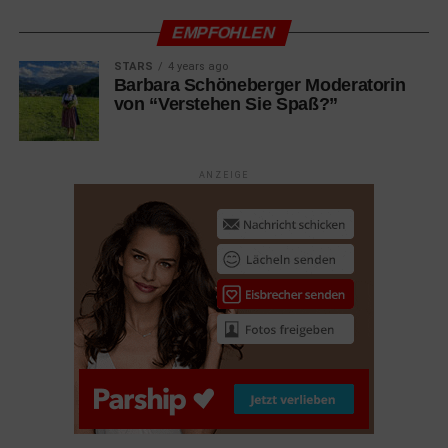
Komödie mit Christian Clavier, Gérard Depardieu, Benoit
EMPFOHLEN
Poelvoorde
STARS
4 years ago
10.03.2022 Parallele Mütter
Barbara Schöneberger Moderatorin
von “Verstehen Sie Spaß?”
Drama mit Penélope Cruz, Milena Smit, Rossy de Palma
10.03.2022 The Case You
Dokumentation
ANZEIGE
10.03.2022 Vatersland
Drama mit Margarita Broich, Bernhard Schütz, Matti
Schmidt-Schaller
17.03.2022 Der Wolf und der Löwe Familie
Abenteuer mit Molly Kunz, Graham Greene, Charlie
Carrick
17.03.2022 Die Gangster Gang
Animation