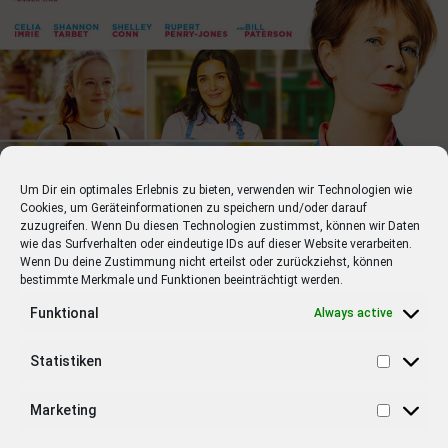
13.01.2022 Spencer
Biographie mit Kristen Stewart, Timothy Spall, Sally
Hawkins
20.01.2022 An Impossible Project
Dokumentation mit Florian Kaps, Oskar Smolokowski,
Ilona Cerowska
Um Dir ein optimales Erlebnis zu bieten, verwenden wir Technologien wie
Cookies, um Geräteinformationen zu speichern und/oder darauf
20.01.2022 Charlatan
zuzugreifen. Wenn Du diesen Technologien zustimmst, können wir Daten
Drama mit Ivan Trojan, Joachim Paul Assböck, Josef
wie das Surfverhalten oder eindeutige IDs auf dieser Website verarbeiten.
Trojan
Wenn Du deine Zustimmung nicht erteilst oder zurückziehst, können
bestimmte Merkmale und Funktionen beeinträchtigt werden.
20.01.2022 In Liebe lassen
Funktional
Always active
Drama mit Catherine Deneuve, Benoît Magimel, Cécile
De France
Statistiken
20.01.2022 Nightmare Alley
Marketing
Thriller mit Bradley Cooper, Cate Blanchett, Toni Collette