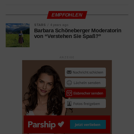
10.03.2022 Mord in Saint-Tropez
Komödie mit Christian Clavier, Gérard Depardieu, Benoit
EMPFOHLEN
Poelvoorde
STARS
4 years ago
10.03.2022 Parallele Mütter
Barbara Schöneberger Moderatorin
von “Verstehen Sie Spaß?”
Drama mit Penélope Cruz, Milena Smit, Rossy de Palma
10.03.2022 The Case You
Dokumentation
ANZEIGE
10.03.2022 Vatersland
Drama mit Margarita Broich, Bernhard Schütz, Matti
Schmidt-Schaller
17.03.2022 Der Wolf und der Löwe Familie
Abenteuer mit Molly Kunz, Graham Greene, Charlie
Carrick
17.03.2022 Die Gangster Gang
Animation