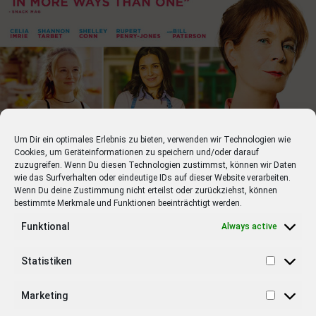
Campbell
13.01.2022 Spencer
Biographie mit Kristen Stewart, Timothy Spall, Sally
Hawkins
20.01.2022 An Impossible Project
Dokumentation mit Florian Kaps, Oskar Smolokowski,
Ilona Cerowska
Um Dir ein optimales Erlebnis zu bieten, verwenden wir Technologien wie
Cookies, um Geräteinformationen zu speichern und/oder darauf
20.01.2022 Charlatan
zuzugreifen. Wenn Du diesen Technologien zustimmst, können wir Daten
wie das Surfverhalten oder eindeutige IDs auf dieser Website verarbeiten.
Drama mit Ivan Trojan, Joachim Paul Assböck, Josef
Wenn Du deine Zustimmung nicht erteilst oder zurückziehst, können
Trojan
bestimmte Merkmale und Funktionen beeinträchtigt werden.
Funktional
Always active
20.01.2022 In Liebe lassen
Drama mit Catherine Deneuve, Benoît Magimel, Cécile
Statistiken
De France
20.01.2022 Nightmare Alley
Marketing
Thriller mit Bradley Cooper, Cate Blanchett, Toni Collette