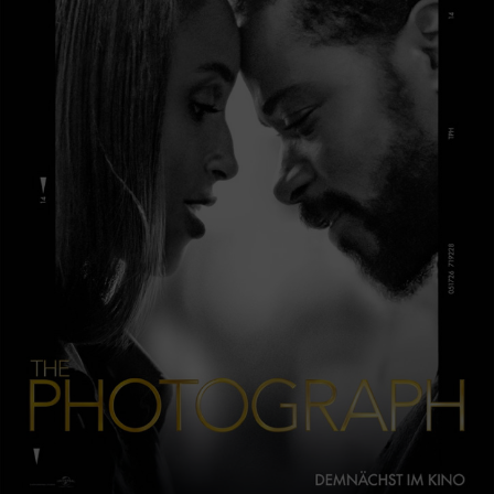
Drama mit Corinna Harfouch, Birte Schnöink, Peter René
Lüdicke
17.02.2022 Der Pfad
Drama mit Julius Weckauf, Volker Bruch, Nonna
Cardoner
17.02.2022 Noch einmal, June
Komödie mit Noni Hazlehurst, Claudia Karvan, Stephen
Curry
17.02.2022 Uncharted
Abenteuer mit Tom Holland, Mark Wahlberg, Sophia Ali
24.02.2022 Belfast
Drama mit Caitriona Balfe, Judi Dench, Jamie Dornan
24.02.2022 King Richard
Biographie mit Will Smith, Demi Singleton, Saniyya
Sidney