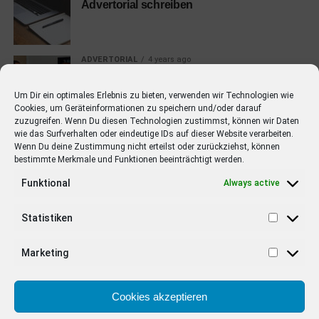
Advertorial schreiben
ADVERTORIAL
4 years ago
Advertorial kaufen
Um Dir ein optimales Erlebnis zu bieten, verwenden wir Technologien wie
Cookies, um Geräteinformationen zu speichern und/oder darauf
zuzugreifen. Wenn Du diesen Technologien zustimmst, können wir Daten
ADVERTORIAL
4 years ago
wie das Surfverhalten oder eindeutige IDs auf dieser Website verarbeiten.
Advertorial Definition
Wenn Du deine Zustimmung nicht erteilst oder zurückziehst, können
bestimmte Merkmale und Funktionen beeinträchtigt werden.
Funktional
Always active
STARS
7 years ago
Sarah Jessica Parker von Sex And The
Statistiken
City macht Werbung für BHs
Marketing
Cookies akzeptieren
EMPFOHLEN