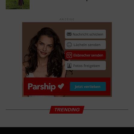
2. Advertorial schreiben
ANZEIGE
Sobald Sie einen geeigneten Platz für Ihr Advertorial
gefunden haben, fangen Sie an den Text vorzubereiten.
Bei der Themenauswahl empfiehlt sich ein Ratgeber-Text,
der einen Mehrwert für den Leser bietet. So halten Sie
den Leser des Artikels bei der Stange und senden
gleichzeitig positive Nutzersignale an Google. Zu den
positiven Nutzersignalen zählen vor allem die Zeit eines
Benutzers auf der jeweiligen Seite und zum anderen die
sogenannte Bounce-Rate oder auch Absprungrate, die
Google verrät, ob der jeweilige Benutzer das gefunden
hat, wonach er gesucht hat. Die Mindestlänge eines
Advertorials sollte 300 Wörter übersteigen. Je nach
TRENDING
Thema kann ein Advertorial bis zu 2500 Wörter umfassen.
Bei einer Länge über 500 Wörter empfiehlt sich die
Gliederung und Integration in Form eines