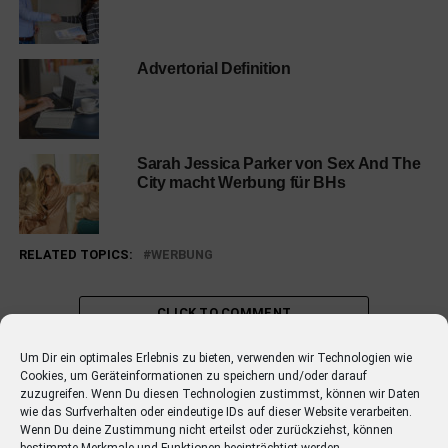
Advertorial Definition
Sarah Jessica Parker von Sex And The
City macht Werbung für BHs
RELATED TOPICS:
WERBUNG
CLICK TO COMMENT
Um Dir ein optimales Erlebnis zu bieten, verwenden wir Technologien wie
Cookies, um Geräteinformationen zu speichern und/oder darauf
zuzugreifen. Wenn Du diesen Technologien zustimmst, können wir Daten
ADVERTORIAL
wie das Surfverhalten oder eindeutige IDs auf dieser Website verarbeiten.
Advertorial Preise
Wenn Du deine Zustimmung nicht erteilst oder zurückziehst, können