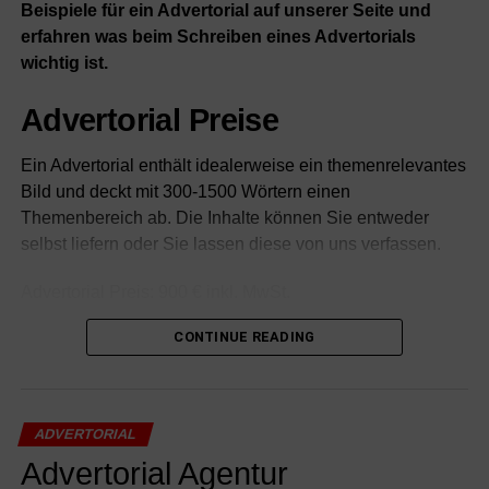
Beispiele für ein Advertorial auf unserer Seite und
erfahren was beim Schreiben eines Advertorials
wichtig ist.
Advertorial Preise
Ein Advertorial enthält idealerweise ein themenrelevantes
Bild und deckt mit 300-1500 Wörtern einen
Themenbereich ab. Die Inhalte können Sie entweder
selbst liefern oder Sie lassen diese von uns verfassen.
Advertorial Preis: 900 € inkl. MwSt.
CONTINUE READING
Texterstellung durch uns bis 300 Wörter: 200 € inkl. MwSt.
Texterstellung durch uns bis 1000 Wörter 400 € inkl.
MwSt.
ADVERTORIAL
Das erreichen Sie mit einem
Advertorial Agentur